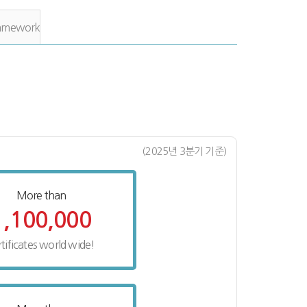
mework
(2025년 3분기 기준)
More than
1,100,000
rtificates world wide!