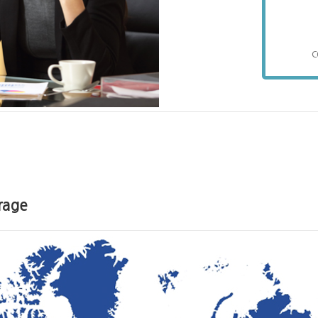
c
age