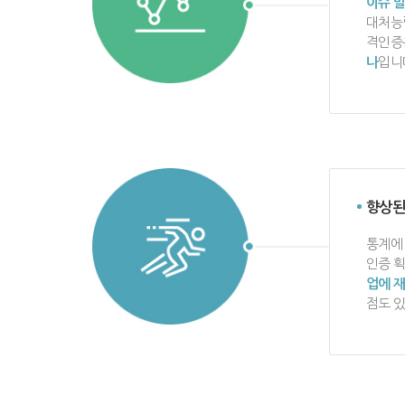
이슈 발
대처능
격인증
나
입니
향상된
통계에
인증 
업에 재
점도 