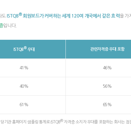
®
라도
을 가
ISTQB
회원보드가 커버하는 세계 120여 개국에서 같은 효력
입니다.
증
®
관련자격증 우대 포함
ISTQB
우대
41%
46%
40%
56%
61%
65%
®
해당기관 홈페이지 샘플링 통계로 ISTQB
자격증 소지자 우대를 포함하는 회사는 점