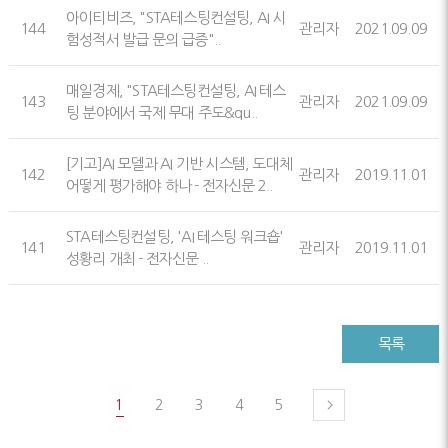
아이티비즈, "STA테스팅컨설팅, AI 시
144
관리자
2021.09.09
험성적서 발급 문의 급증"..
매일경제, "STA테스팅컨설팅, AI 테스
143
관리자
2021.09.09
팅 분야에서 국제 무대 주도&qu..
[기고]AI 모델과 AI 기반 시스템, 도대체
142
관리자
2019.11.01
어떻게 평가해야 하나 - 전자신문 2..
STA테스팅컨설팅, 'AI 테스팅 워크숍'
141
관리자
2019.11.01
성황리 개최 - 전자신문 ..
목록
1
2
3
4
5