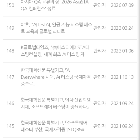
아시아 QA 교류의 장 '2026 AsiaSTA
150
관리자
2026.07.09
QA 컨퍼런스' 성료..
야후, "AITest.AI, 인공 지능 시스템 테스
149
관리자
2023.03.24
트 교육의 글로벌 리더로..
K글로벌타임즈, "㈜에스티에이STA테
148
관리자
2023.01.06
스팅컨설팅, 세계 최초 AI 테스팅 자..
한국대학신문 특별기고, 『AI
147
Everywhere 시대, AI 테스팅 국제자격
관리자
2021.10.13
증으로..
한국대학신문 특별기고, 『4차 산업혁명
146
관리자
2021.09.24
시대, 소프트웨어 테스팅이 중요하다』
한국대학신문 특별기고, 『소프트웨어
145
관리자
2021.09.24
테스터 부상, 국제자격증 'ISTQB&#..