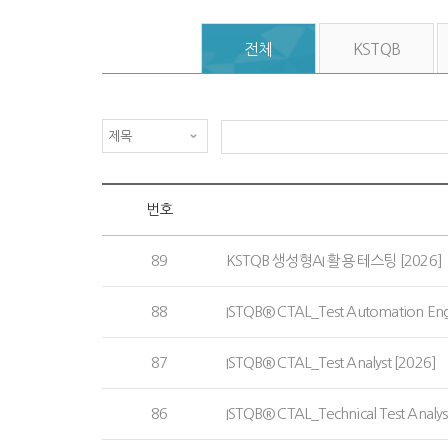
전체
KSTQB
번호
89
KSTQB 생성형AI 활용 테스팅 [2026]
88
ISTQB® CTAL_Test Automation Engi
87
ISTQB® CTAL_Test Analyst [2026]
86
ISTQB® CTAL_Technical Test Analys