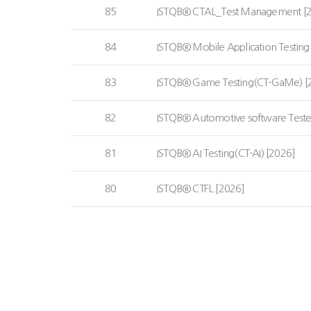
85
ISTQB® CTAL_Test Management [
84
ISTQB® Mobile Application Testing
83
ISTQB® Game Testing(CT-GaMe) [
82
ISTQB® Automotive software Teste
81
ISTQB® AI Testing(CT-AI) [2026]
80
ISTQB® CTFL [2026]