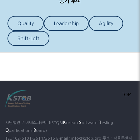
동기 부여
Quality
Leadership
Agility
Shift-Left
TOP
K
S
T
사단법인 케이에스티큐비 KSTQB(
orean
oftware
esting
Q
B
ualifications
oard)
TEL : 02-6101-3614/3616 E-mail : info@kstqb.org 주소 : 서울특별시