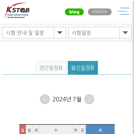
메뉴
ENGLISH
연간일정표
월간일정표
2024
년
7
월
일
월
화
수
목
금
토